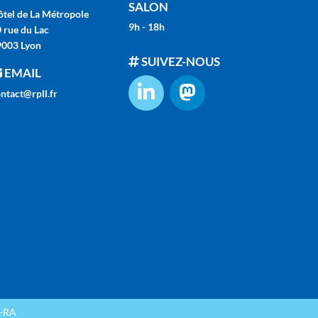
SALON
tel de La Métropole
9h - 18h
 rue du Lac
9003 Lyon
SUIVEZ-NOUS
EMAIL
ntact@rpll.fr
s-RA