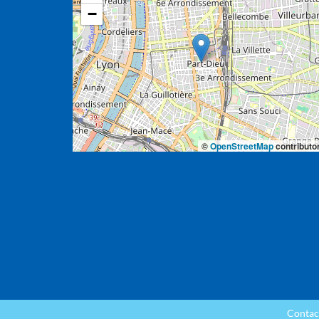
−
©
OpenStreetMap
contributo
Contac