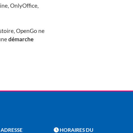
ine, OnlyOffice,
stoire, OpenGo ne
 une
démarche
ADRESSE
HORAIRES DU