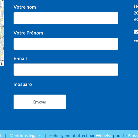
Hô
Votre nom
20
6
Votre Prénom
co
E-mail
rs
mosparo
Envoyer
t
Mentions légales
Hébergement offert par
Webelys
pour le
Plos